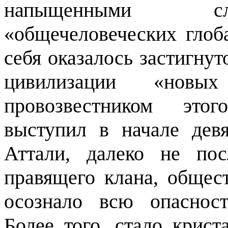
напыщенными сл
«общечеловеческих глоб
себя оказалось застигну
цивилизации «новы
провозвестником этог
выступил в начале дев
Аттали, далеко не пос
правящего клана, общес
осознало всю опаснос
Более того, стало крист