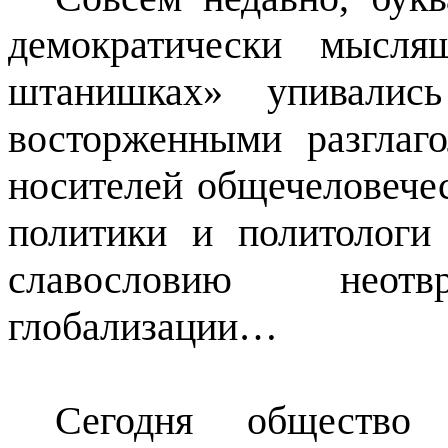
демократически мысля
штанишках» упивалис
восторженными разглаг
носителей общечеловечес
политики и политологи
славословию неотвр
глобализации…
Сегодня общество