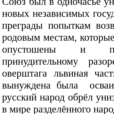
Союз был в одночасье ун
новых независимых госу
преграды попыткам воз
родовым местам, которые
опустошены и под
принудительному разо
оверштага львиная час
вынуждена была
осва
русский народ обрёл уни
в мире разделённого наро