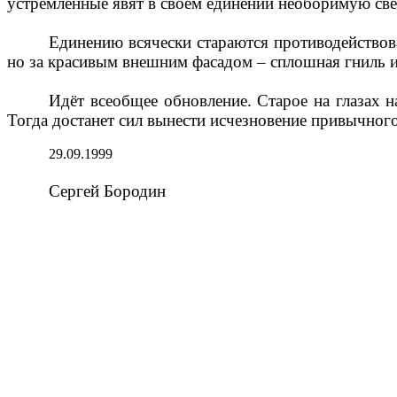
устремлённые явят в своём единении необоримую св
Единению всячески стараются противодейство
но за красивым внешним фасадом – сплошная гниль и
Идёт всеобщее обновление. Старое на глазах 
Тогда достанет сил вынести исчезновение привычног
29.09.1999
Сергей Бородин