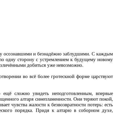
ду осознавшими и безнадёжно заблудшими. С каждым
 по одну сторону с устремлением к будущему новому
различёнными добиться уже невозможно.
отворении во всё более гротескной форме царствуют
о ещё сложно увидеть неподготовленным, впервые
вященного алтаря синепламенности. Они теряют покой,
ает чувства жалости к безвозвратности потерь: есть
еского порядка. Придя к алтарю в соборном духе,