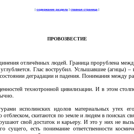
|
содержание раздела
|
главная страница
|
ПРОВОЗВЕСТИЕ
единения отличённых людей. Граница прорублена меж
 углубляется. Глас вострубил. Услышавшие (агнцы) –
в состоянии деградации и падения. Понимания между 
енностей технотронной цивилизации. И в этом столп
вычно.
урами исполинских идолов материальных утех ег
о отблеском, скитаются по земле и людям в поисках с
ушают свой достаток и карьеру. И это у них не вызыв
го сущего, есть понимание ответственности космич