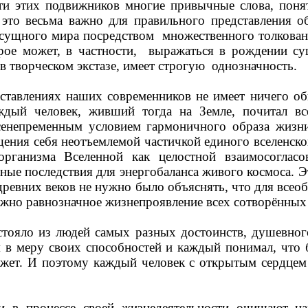
ости этих подвижников многие привычные слова, поня
 это весьма важно для правильного представления 
 сущного мира посредством
множественного толкован
рое может, в частности,
выражаться в рождении су
 творческом экстазе, имеет строгую
однозначность.
едставлениях наших современников не имеет ничего о
ждый человек, живший тогда на Земле, почитал в
сенепременным условием гармоничного образа жизни
ения себя неотъемлемой частичкой единого вселенск
рганизма Вселенной как целостной взаимосоглас
ные последствия для энергобаланса живого космоса. 
древних веков не нужно было объяснять, что для все
жно равнозначное жизнепроявление всех сотворённых 
остояло из людей самых разных достоинств, душевно
в меру своих способностей и каждый понимал, что 
ожет. И поэтому каждый человек с открытым сердцем
 в процессе своей жизнедеятельности очищают н