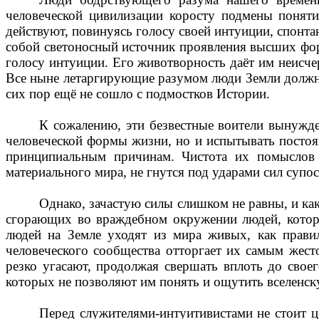
человеческой цивилизации коросту подмены поняти
действуют, повинуясь голосу своей интуиции, спонта
собой светоносный источник проявления высших фо
голосу интуиции. Его животворность даёт им неисч
Все ныне летаргирующие разумом люди Земли должн
сих пор ещё не сошло с подмостков Истории.
К сожалению, эти безвестные воители вынужд
человеческой формы жизни, но и испытывать постоя
принципиальным причинам. Чистота их помыслов 
материального мира, не гнутся под ударами сил супо
Однако, зачастую силы слишком не равны, и как
сгорающих во враждебном окружении людей, котор
людей на Земле уходят из мира живых, как правил
человеческого сообщества отторгает их самым жес
резко угасают, продолжая свершать вплоть до свое
которых не позволяют им понять и ощутить вселенск
Перед служителями-интуитивистами не стоит ц