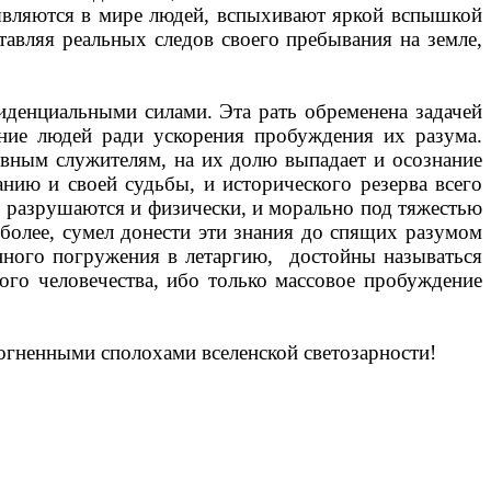
являются в мире людей, вспыхивают яркой вспышкой
тавляя реальных следов своего пребывания на земле,
иденциальными силами. Эта рать обременена задачей
ие людей ради ускорения пробуждения их разума.
ивным служителям, на их долю выпадает и осознание
анию и своей судьбы, и исторического резерва всего
х разрушаются и физически, и морально под тяжестью
 более, сумел донести эти знания до спящих разумом
нного погружения в летаргию,
достойны называться
го человечества, ибо только массовое пробуждение
 огненными сполохами вселенской светозарности!