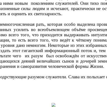
за ними новым
поколениям служителей. Они тихо по
жизненные силы людям и исчезают, практически не ос
ять и оценить их светозарность.
емногочисленная рать, которая особо выделена пров
анных усилить во всеобъемлющем объёме просвещен
имо всего того, что приходится выдерживать интуит
ации, то есть всего того, что ведёт к чёткому поним
го уровня дано немногим. Некоторые из этих избранны
уздать этот гигантский информационный поток и, тем
льтате чего
их разум
был освобождён от искусстве
ающихся деяний величайших сынов и дочерей земно
ранения и саморазвития человеческой формы Жизни.
х бодрствующие разумом служители. Слава их полыхает