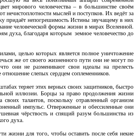
цвет мирового человечества – в большинстве своём
от нечистоплотности мыслей и поступков. Их ведёт за
ку придаёт непогрешимость Истины звучащему в них
вание человеческой формы жизни в мирах Вселенной.
ям духа, благодаря которым
земное человечество до
силами, целью которых является полное уничтожение
чься же от своего жизненного пути они не могут по
что они не разменивают свои идеалы на прелесть
ебе отношение слепых сердцем соплеменников.
сштабах теряет этих верных своих защитников, быстро
альной иллюзии. Борцы за право продолжения жизни
а своих талантов, поскольку отравленный организм
изненный импульс. Отверженные и обессиленные они
душевная чёрствость и спящий разум большинства из
ого духа.
ти жизни для того, чтобы оставить после себя некие