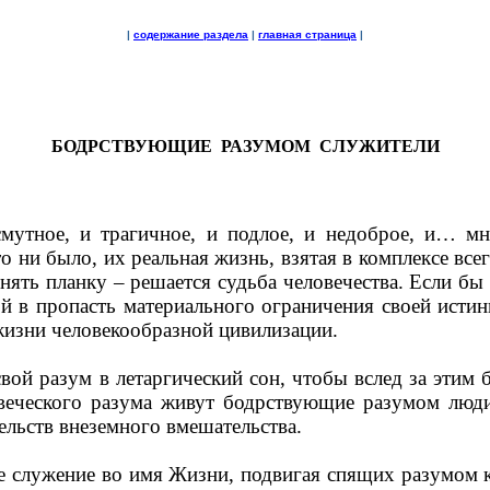
|
содержание раздела
|
главная страница
|
БОДРСТВУЮЩИЕ
РАЗУМОМ
СЛУЖИТЕЛИ
смутное, и трагичное, и подлое, и недоброе, и… 
 ни было, их реальная жизнь, взятая в комплексе вс
нять планку – решается судьба человечества. Если бы
й в пропасть материального ограничения своей ист
жизни человекообразной цивилизации.
свой разум в летаргический сон, чтобы вслед за эти
веческого разума живут бодрствующие разумом люд
льств внеземного вмешательства.
 служение во имя Жизни, подвигая спящих разумом 