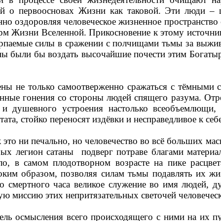
й о первоосновах Жизни как таковой. Эти люди – 
нно оздоровляя человеческое жизненное пространство 
рм Жизни Вселенной. Прикосновение к этому источни
ерпаемые силы в сражении с полчищами тьмы за выжи
ы были бы воздать высочайшие почести этим Богатыр
ены не только самоотверженно сражаться с тёмными 
нные гонения со стороны людей спящего разума. Отре
и душевного устроения настолько всеобъемлющи, 
стата, стойко переносят издёвки и несправедливое к с
 это ни печально, но человечество во всё больших ма
ых легион сатаны
подверг потраве благами матери
о, в самом плодотворном возрасте на пике расцвет
токим образом, позволяя силам тьмы подавлять их ж
го смертного часа великое служение во имя людей, 
ую миссию этих непритязательных светочей человеческ
ель осмысления всего происходящего с ними на их пу