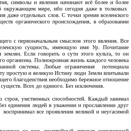
тия, символы и явления начинают всё более и более
об окружающем мире, ибо сегодня даже в толковых
ия даже отдельных слов. С точки зрения вселенского
ществ органического происхождения, в образовании
бщего с первоначальным смыслом этого явления. Все
селенскую сущность, имеющую имя Ур. Почитание
 землян. Если говорить о сути этого культа, то он
ого организма. Полнокровная жизнь каждого человека
ованной системы. Любые ограничения
потенциала
Эту простую и великую Истину люди Земли впитывали
общего благоденствия необходимо бережное отношение
существ. Всех до единого. Без исключения.
го строя, умственных способностей. Каждый занимал
без единения людей в уважении и прославлении друг
воспринимал все проявления великой и неугасимой
аросшую на весь понятийный аппарат современной