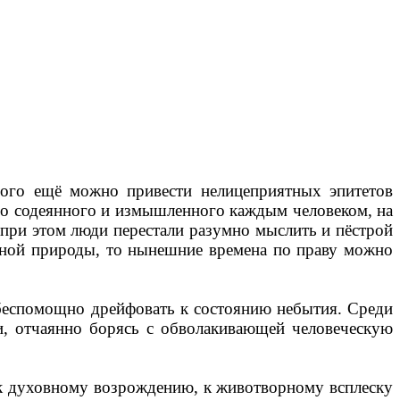
много ещё можно привести нелицеприятных эпитетов
его содеянного и измышленного каждым человеком, на
 при этом люди перестали разумно мыслить и пёстрой
инной природы, то нынешние времена по праву можно
м беспомощно дрейфовать к состоянию небытия. Среди
и, отчаянно борясь с обволакивающей человеческую
к духовному возрождению, к животворному всплеску