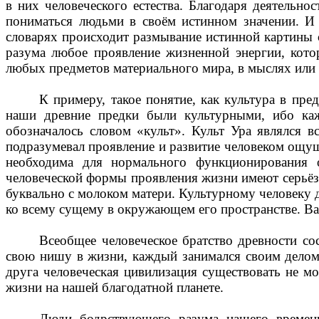
в них человеческого естества. Благодаря деятельн
пониматься людьми в своём истинном значении. И
словарях происходит размывание истинной картины
разума любое проявление жизненной энергии, кото
любых предметов материального мира, в мыслях или в
К примеру, такое понятие, как культура в пр
наши древние предки были культурными, ибо ка
обозначалось словом «культ». Культ Ура являлся в
подразумевал проявление и развитие человеком ощущ
необходима для нормального функционирования о
человеческой формы проявления жизни имеют серьёз
буквально с молоком матери. Культурному человеку 
ко всему сущему в окружающем его пространстве. Ва
Всеобщее человеческое братство древности с
свою нишу в жизни, каждый занимался своим делом 
друга человеческая цивилизация существовать не м
жизни на нашей благодатной планете.
Люди бодрствующего разума нашего времени